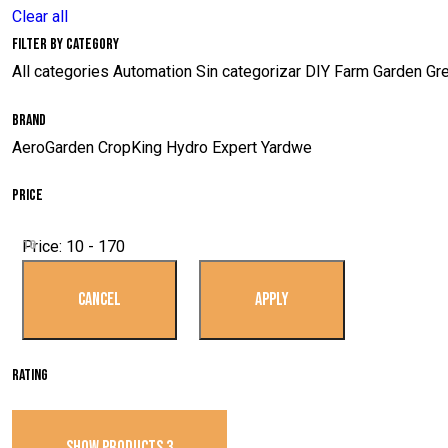
Clear all
Filter by category
All categories
Automation
Sin categorizar
DIY
Farm
Garden
Gr
Brand
AeroGarden
CropKing
Hydro Expert
Yardwe
Price
Price:
10 - 170
10
Rating
SHOW PRODUCTS
3