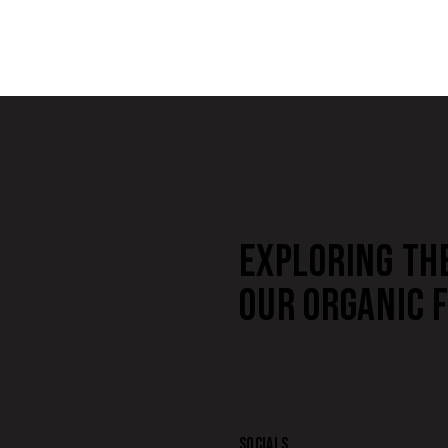
EXPLORING TH
OUR ORGANIC 
SOCIALS