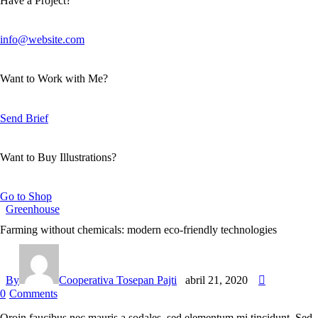
Have a Project?
info@website.com
Want to Work with Me?
Send Brief
Want to Buy Illustrations?
Go to Shop
Greenhouse
Farming without chemicals: modern eco-friendly technologies
By
Cooperativa Tosepan Pajti
abril 21, 2020
0
Comments
Qroin faucibus nec mauris a sodales, sed elementum mi tincidunt. Sed