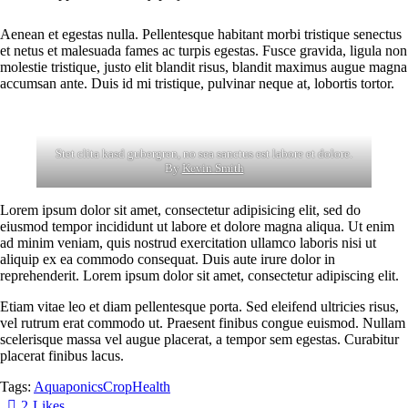
Aenean et egestas nulla. Pellentesque habitant morbi tristique senectus
et netus et malesuada fames ac turpis egestas. Fusce gravida, ligula non
molestie tristique, justo elit blandit risus, blandit maximus augue magna
accumsan ante. Duis id mi tristique, pulvinar neque at, lobortis tortor.
Stet clita kasd gubergren, no sea sanctus est labore et dolore.
By
Kevin Smith
Lorem ipsum dolor sit amet, consectetur adipisicing elit, sed do
eiusmod tempor incididunt ut labore et dolore magna aliqua. Ut enim
ad minim veniam, quis nostrud exercitation ullamco laboris nisi ut
aliquip ex ea commodo consequat. Duis aute irure dolor in
reprehenderit. Lorem ipsum dolor sit amet, consectetur adipiscing elit.
Etiam vitae leo et diam pellentesque porta. Sed eleifend ultricies risus,
vel rutrum erat commodo ut. Praesent finibus congue euismod. Nullam
scelerisque massa vel augue placerat, a tempor sem egestas. Curabitur
placerat finibus lacus.
Tags:
Aquaponics
Crop
Health
2
Likes